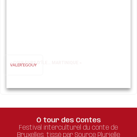
« COULEURS D’ÎLE… MARTINIQUE »
VALER'EGOUY
Ô tour des Contes
Festival interculturel du conte de
Bruxelles, tissé par Source Plurielle