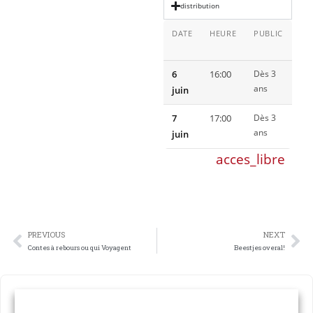
distribution
DATE
HEURE
PUBLIC
LI
6
16:00
Dès 3
Ab
ans
juin
For
7
17:00
Dès 3
Ab
ans
juin
For
acces_libre
PREVIOUS
NEXT
Contes à rebours ou qui Voyagent
Beestjes overal!