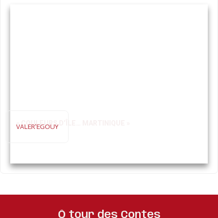
« COULEURS D’ÎLE… MARTINIQUE »
VALER'EGOUY
Ô tour des Contes