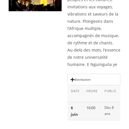
invitations aux voyages,
vibrations et saveurs de la
nature. Plongeons dans
l’Afrique multiple,
accompagnés de musique,
de rythme et de chants.
Au-delà des mots, l’essence
de notre universalité
humaine.
E
Nguinguila
ye
distribution
DATE
HEURE
PUBLIC
LI
6
16:00
Dès 8
Ab
ans
juin
For