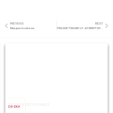
PREVIOUS
NEXT
Mais pour le reste oui
TRILOGIE TSIGANE 1/3 : AU DÉBUT DU MONDE – cosmogonie tsigane
FRESQUE DÉCOLONIALE
DJI-EKA