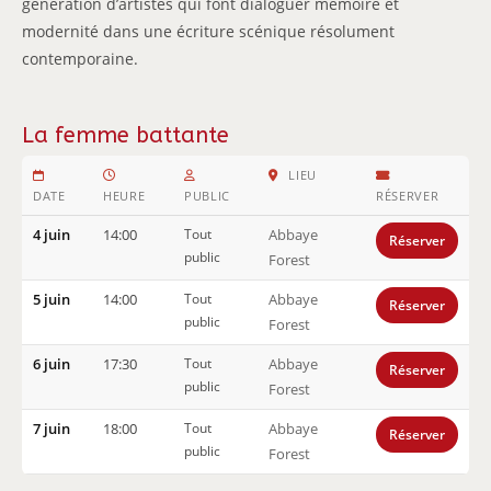
génération d’artistes qui font dialoguer mémoire et
modernité dans une écriture scénique résolument
contemporaine.
La femme battante
LIEU
DATE
HEURE
PUBLIC
RÉSERVER
4 juin
14:00
Tout
Abbaye
Réserver
public
Forest
5 juin
14:00
Tout
Abbaye
Réserver
public
Forest
6 juin
17:30
Tout
Abbaye
Réserver
public
Forest
7 juin
18:00
Tout
Abbaye
Réserver
public
Forest