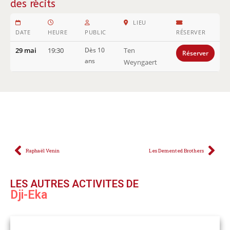
des récits
LIEU
DATE
HEURE
PUBLIC
RÉSERVER
29 mai
19:30
Dès 10
Ten
Réserver
ans
Weyngaert
Imprimer la feuille de route
Raphaël Venin
Les Demented Brothers
LES AUTRES ACTIVITES DE
Dji-Eka