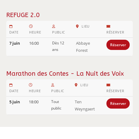
REFUGE 2.0
LIEU
DATE
HEURE
PUBLIC
RÉSERVER
7 juin
16:00
Dès 12
Abbaye
Réserver
ans
Forest
Marathon des Contes - La Nuit des Voix
LIEU
DATE
HEURE
PUBLIC
RÉSERVER
5 juin
18:00
Tout
Ten
Réserver
public
Weyngaert
Imprimer la feuille de route