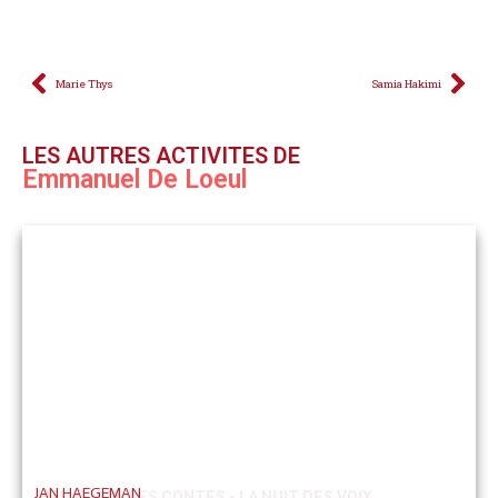
Marie Thys
Samia Hakimi
LES AUTRES ACTIVITES DE
Emmanuel De Loeul
JAN HAEGEMAN
MARATHON DES CONTES - LA NUIT DES VOIX