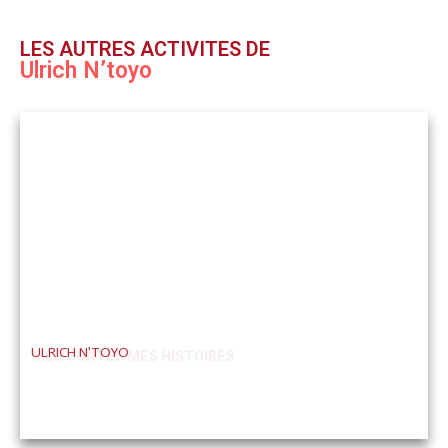
LES AUTRES ACTIVITES DE
Ulrich N’toyo
ULRICH N'TOYO
MES CONTES MES HISTOIRES