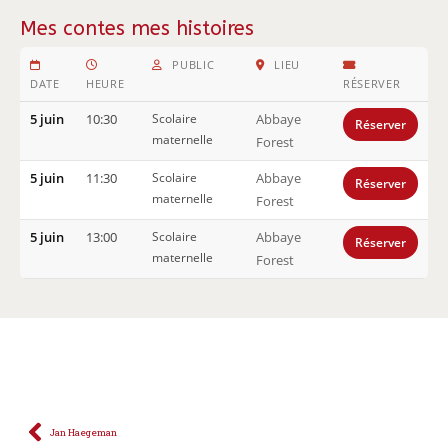
Mes contes mes histoires
PUBLIC
LIEU
DATE
HEURE
RÉSERVER
5 juin
10:30
Scolaire
Abbaye
Réserver
maternelle
Forest
5 juin
11:30
Scolaire
Abbaye
Réserver
maternelle
Forest
5 juin
13:00
Scolaire
Abbaye
Réserver
maternelle
Forest
Imprimer la feuille de route
Jan Haegeman