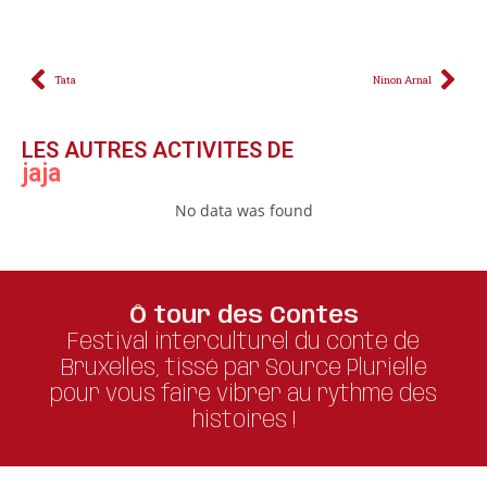
Tata
Ninon Arnal
LES AUTRES ACTIVITES DE
jaja
No data was found
Ô tour des Contes
Festival interculturel du conte de
Bruxelles, tissé par Source Plurielle
pour vous faire vibrer au rythme des
histoires !