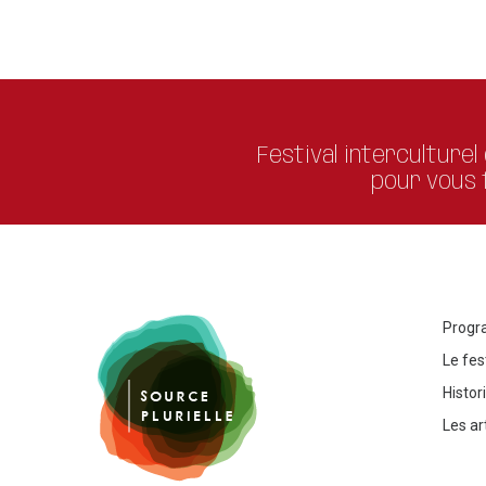
Festival interculturel
pour vous f
Progr
Le fes
Histor
Les ar