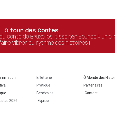
Ô tour des Contes
 du conte de Bruxelles, tissé par Source Pluriell
aire vibrer au rythme des histoires !
ammation
Billetterie
Ô Monde des Histoi
tival
Pratique
Partenaires
ique
Bénévoles
Contact
tistes 2026
Equipe