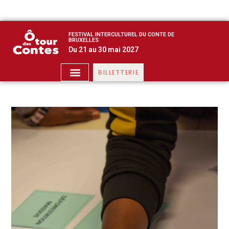
FESTIVAL INTERCULTUREL DU CONTE DE
BRUXELLES
Du 21 au 30 mai 2027
BILLETTERIE