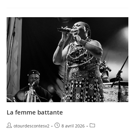
La femme battante
otourdescontesv2
8 avril 2026