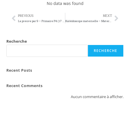
No data was found
PREVIOUS
NEXT
La preuve par 9 – Primaire P4 (17 élèves)
Kaléidoscope maternelle – Maternelle M3 (18 élèves)
Recherche
RECHERCHE
Recent Posts
Recent Comments
Aucun commentaire à afficher.