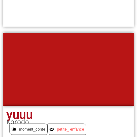
yuuu
Korodo
moment_conte
petite_ enfance