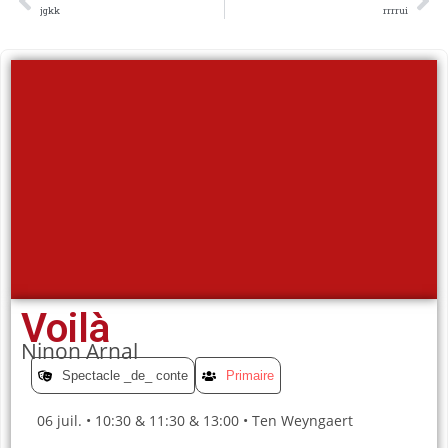
jgkk
rrrrui
Voilà
Ninon Arnal
Spectacle _de_ conte
Primaire
06 juil. • 10:30 & 11:30 & 13:00 • Ten Weyngaert