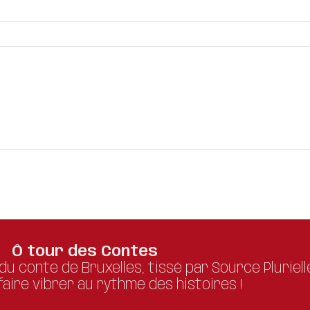
Ô tour des Contes
 du conte de Bruxelles, tissé par Source Pluriell
aire vibrer au rythme des histoires !