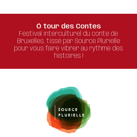
Ô tour des Contes
Festival interculturel du conte de
Bruxelles, tissé par Source Plurielle
pour vous faire vibrer au rythme des
histoires !