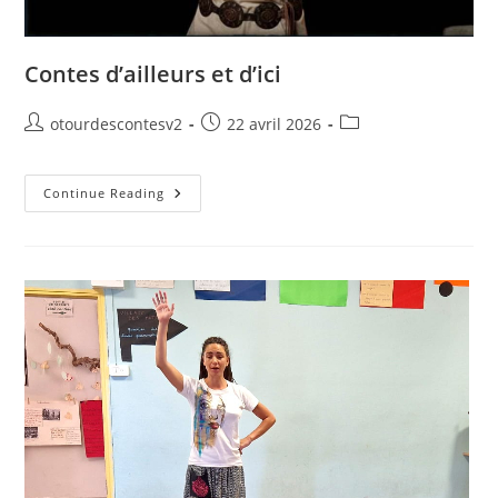
Contes d’ailleurs et d’ici
otourdescontesv2
22 avril 2026
Continue Reading